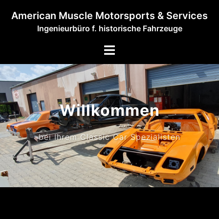
Zum
American Muscle Motorsports & Services
Inhalt
Ingenieurbüro f. historische Fahrzeuge
springen
Menü
umschalten
Willkommen
bei Ihrem Classic Car Spezialisten