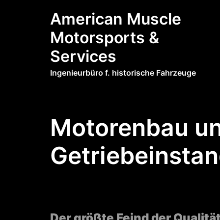
Zum
American Muscle
Inhalt
springen
Motorsports &
Services
Ingenieurbüro f. historische Fahrzeuge
Motorenbau u
Getriebeinsta
Motorenbau und Getriebeinstandsetzung
Der größte Feind der Qualität 