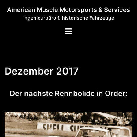
Zum
American Muscle Motorsports & Services
Inhalt
Ingenieurbüro f. historische Fahrzeuge
springen
Menü
umschalten
Dezember 2017
Der nächste Rennbolide in Order:
1964 Ford Falcon Sprint nach Anhang K