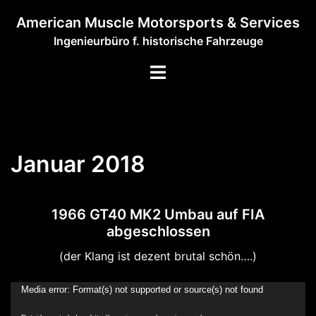
Zum
American Muscle Motorsports & Services
Inhalt
Ingenieurbüro f. historische Fahrzeuge
springen
Menü
umschalten
Januar 2018
1966 GT40 MK2 Umbau auf FIA
abgeschlossen
(der Klang ist dezent brutal schön….)
Video-
Media error: Format(s) not supported or source(s) not found
Player