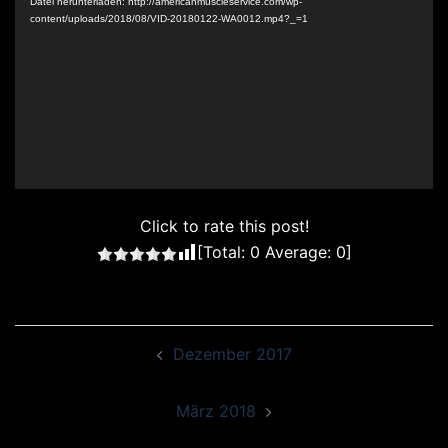
Datei herunterladen: http://americanmuscleservice.com/wp-
content/uploads/2018/08/VID-20180122-WA0012.mp4?_=1
Click to rate this post!
[Total:
0
Average:
0
]
Beitragsnavigation
Dezember 2017
März 2018