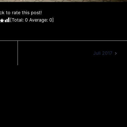
ck to rate this post!
[Total:
0
Average:
0
]
Juli 2017
es. Stolz präsentiert von