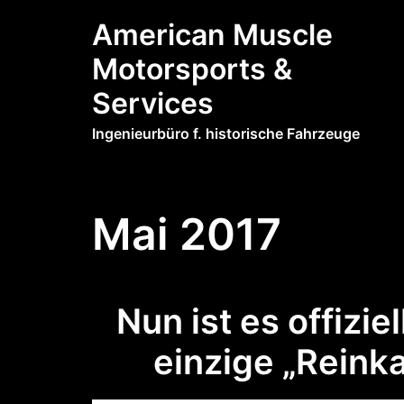
Zum
American Muscle
Inhalt
springen
Motorsports &
Services
Ingenieurbüro f. historische Fahrzeuge
Mai 2017
Nun ist es offizie
einzige „Reink